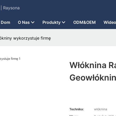
. | Raysona
Dom
O Nas
Produkty
ODM&OEM
Wide
kniny wykorzystuje firmę
Włóknina R
Geowłóknin
Technika:
włóknina