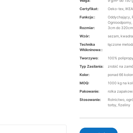
Waga:
9 g/m² do 150 
Certyfikat:
Oeko-tex, IKE
Funkcja::
Oddychający, P
Ognioodporny,
Rozmiar:
3cm do 320c
Wzór:
sezam, kwadra
Technika
łączone metod
Włókninowa::
Tworzywo:
100% poliprop
Typ Zasilania:
zrobić na zam
Kolor:
ponad 66 kolo
MOQ:
1000 kg na kol
Pakowanie:
rolka zapakow
Stosowanie:
Rolnictwo, ogr
torby, fizeliny