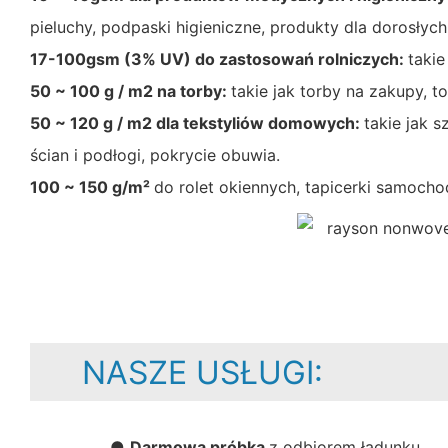
pieluchy, podpaski higieniczne, produkty dla dorosłyc
17-100gsm (3% UV) do zastosowań rolniczych:
takie
50 ~ 100 g / m2 na torby:
takie jak torby na zakupy, t
50 ~ 120 g / m2 dla tekstyliów domowych:
takie jak 
ścian i podłogi, pokrycie obuwia.
100 ~ 150 g/m²
do rolet okiennych, tapicerki samocho
NASZE USŁUGI:
●
Darmowa próbka
z odbiorem ładunku