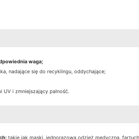
odpowiednia waga;
ka, nadające się do recyklingu, oddychające;
i UV i zmniejszający palność.
ych:
takie jak maski, jednorazowa odzież medyczna, fartuchy