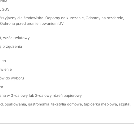
g/m2
A, SGS
rzyjazny dla środowiska, Odporny na kurczenie, Odporny na rozdarcie,
 Ochrona przed promieniowaniem UV
m
t, wzór kwiatowy
ą przędzenia
ylen
ówienie
rów do wyboru
or
ana w 3-calowy lub 2-calowy rdzeń papierowy
ód, opakowania, gastronomia, tekstylia domowe, tapicerka meblowa, szpital,