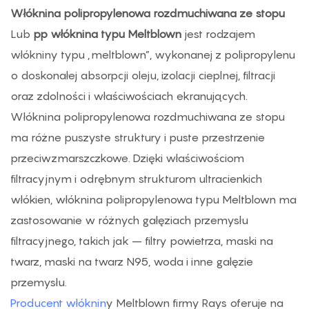
Włóknina polipropylenowa rozdmuchiwana ze stopu
Lub
pp włóknina typu Meltblown
jest rodzajem
włókniny typu „meltblown”, wykonanej z polipropylenu
o doskonałej absorpcji oleju, izolacji cieplnej, filtracji
oraz zdolności i właściwościach ekranujących.
Włóknina polipropylenowa rozdmuchiwana ze stopu
ma różne puszyste struktury i puste przestrzenie
przeciwzmarszczkowe. Dzięki właściwościom
filtracyjnym i odrębnym strukturom ultracienkich
włókien, włóknina polipropylenowa typu Meltblown ma
zastosowanie w różnych gałęziach przemysłu
filtracyjnego, takich jak – filtry powietrza, maski na
twarz, maski na twarz N95, woda i inne gałęzie
przemysłu.
Producent włóknin
y Meltblown firmy Rays oferuje na