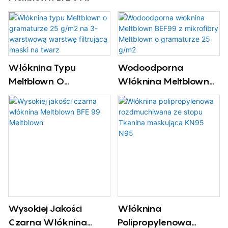
Rayson
Tkanina Typu
Meltblown N95
Chirurgiczna Maska ​​​​na
Twarz Tkanina
Filtracyjna
Włóknina Typu
Wodoodporna
Meltblown O
Włóknina Meltblown
Gramaturze 25 G/m2
BEF99 Z Mikrofibry
Na 3-Warstwową
Meltblown O
Warstwę Filtrującą
Gramaturze 25 G/m2
Maski Na Twarz
Wysokiej Jakości
Włóknina
Czarna Włóknina
Polipropylenowa