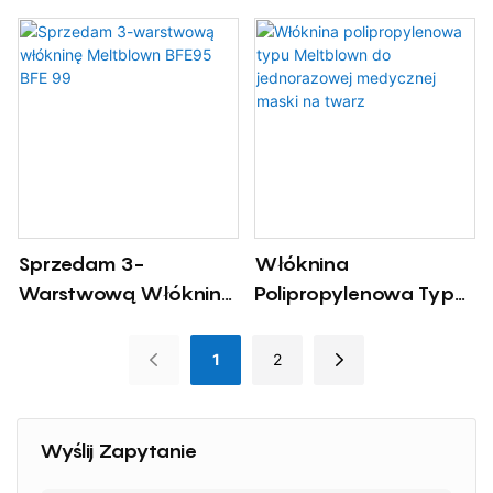
Meltblown BFE 99
Rozdmuchiwana Ze
Meltblown
Stopu Tkanina
Maskująca KN95 N95
Sprzedam 3-
Włóknina
Warstwową Włókninę
Polipropylenowa Typu
Meltblown BFE95 BFE
Meltblown Do
99
Jednorazowej
1
2
Medycznej Maski Na
Twarz
Wyślij Zapytanie