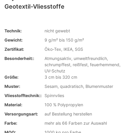
Geotextil-Vliesstoffe
Technik:
nicht gewebt
Gewicht:
9 g/m² bis 150 g/m²
Zertifikat:
Öko-Tex, IKEA, SGS
Besonderheit::
Atmungsaktiv, umweltfreundlich,
schrumpffest, reißfest, feuerhemmend,
UV-Schutz
Größe:
3 cm bis 320 cm
Muster:
Sesam, quadratisch, Blumenmuster
Vliesstofftechnik::
Spinnvlies
Material:
100 % Polypropylen
Versorgungsart:
auf Bestellung herstellen
Farbe:
mehr als 66 Farben zur Auswahl
MOQ:
1000 kg pro Farbe