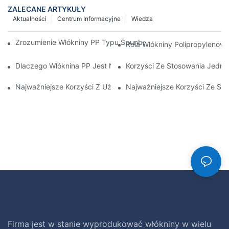
ZALECANE ARTYKUŁY
Aktualności
Centrum Informacyjne
Wiedza
Zrozumienie Włókniny PP Typu Spunbond I Jej Roli W Zrównowa
Rola Włókniny Polipropyleno
Dlaczego Włóknina PP Jest Niezbędna W Produktach Medyczny
Korzyści Ze Stosowania Jedn
Najważniejsze Korzyści Z Używania Wysokiej Jakości Przeście
Najważniejsze Korzyści Ze St
Firma jest w stanie wyprodukować włókniny w wielu