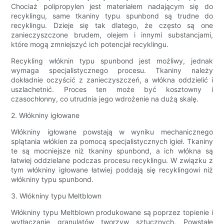
Chociaż polipropylen jest materiałem nadającym się do
recyklingu, same tkaniny typu spunbond są trudne do
recyklingu. Dzieje się tak dlatego, że często są one
zanieczyszczone brudem, olejem i innymi substancjami,
które mogą zmniejszyć ich potencjał recyklingu.
Recykling włóknin typu spunbond jest możliwy, jednak
wymaga specjalistycznego procesu. Tkaniny należy
dokładnie oczyścić z zanieczyszczeń, a włókna oddzielić i
uszlachetnić. Proces ten może być kosztowny i
czasochłonny, co utrudnia jego wdrożenie na dużą skalę.
2. Włókniny igłowane
Włókniny igłowane powstają w wyniku mechanicznego
splątania włókien za pomocą specjalistycznych igieł. Tkaniny
te są mocniejsze niż tkaniny spunbond, a ich włókna są
łatwiej oddzielane podczas procesu recyklingu. W związku z
tym włókniny igłowane łatwiej poddają się recyklingowi niż
włókniny typu spunbond.
3. Włókniny typu Meltblown
Włókniny typu Meltblown produkowane są poprzez topienie i
wytłaczanie granulatów tworzyw sztucznych. Powstałe