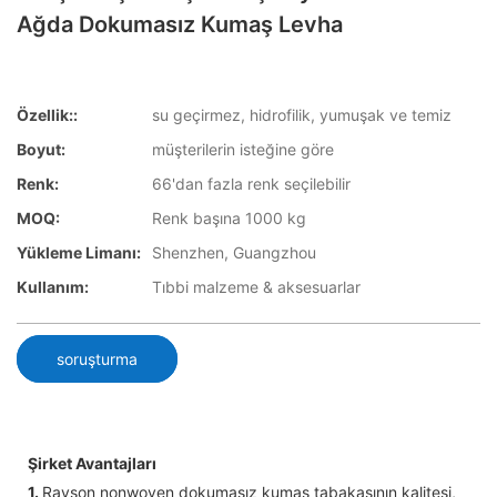
Ağda Dokumasız Kumaş Levha
Özellik::
su geçirmez, hidrofilik, yumuşak ve temiz
Boyut:
müşterilerin isteğine göre
Renk:
66'dan fazla renk seçilebilir
MOQ:
Renk başına 1000 kg
Yükleme Limanı:
Shenzhen, Guangzhou
Kullanım:
Tıbbi malzeme & aksesuarlar
soruşturma
Şirket Avantajları
1.
Rayson nonwoven dokumasız kumaş tabakasının kalitesi,