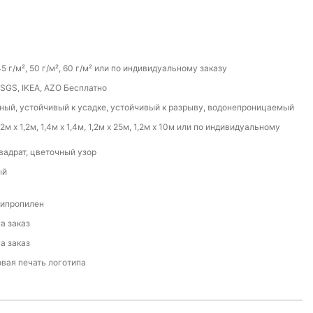
й
45 г/м², 50 г/м², 60 г/м² или по индивидуальному заказу
,SGS, IKEA, AZO Бесплатно
ный, устойчивый к усадке, устойчивый к разрыву, водонепроницаемый
1,2м х 1,2м, 1,4м х 1,4м, 1,2м х 25м, 1,2м х 10м или по индивидуальному
квадрат, цветочный узор
ый
липропилен
а заказ
а заказ
овая печать логотипа