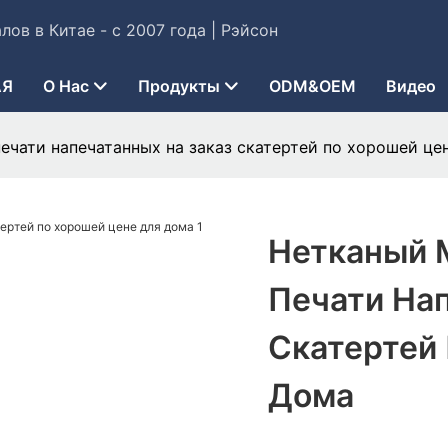
ов в Китае - с 2007 года | Рэйсон
АЯ
О Нас
Продукты
ODM&OEM
Видео
ечати напечатанных на заказ скатертей по хорошей це
Нетканый 
Печати На
Скатертей
Дома