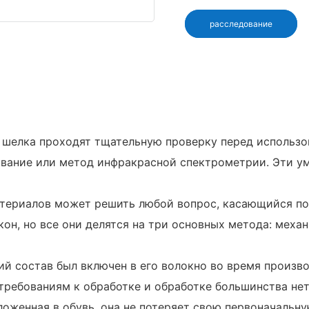
расследование
о шелка проходят тщательную проверку перед использ
шивание или метод инфракрасной спектрометрии. Эти у
териалов может решить любой вопрос, касающийся по
н, но все они делятся на три основных метода: механ
ий состав был включен в его волокно во время произво
требованиям к обработке и обработке большинства не
ложенная в обувь, она не потеряет свою первоначаль