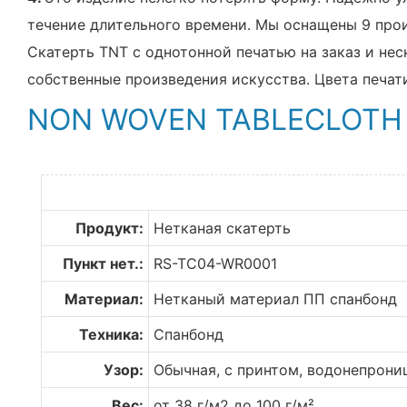
течение длительного времени. Мы оснащены 9 про
Скатерть TNT с однотонной печатью на заказ и не
собственные произведения искусства. Цвета печат
NON WOVEN TABLECLOTH
Продукт:
Нетканая скатерть
Пункт нет.:
RS-TC04-WR0001
Материал:
Нетканый материал ПП спанбонд
Техника:
Спанбонд
Узор:
Обычная, с принтом, водонепрони
Вес:
от 38 г/м2 до 100 г/м²