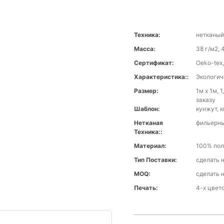
Техника:
нетканы
Масса:
38 г/м2, 
Сертификат:
Oeko-tex
Характеристика::
Экологич
Размер:
1м х 1м, 
заказу
Шаблон:
кунжут, 
Нетканая
фильерн
Техника::
Материал:
100% по
Тип Поставки:
сделать н
MOQ:
сделать н
Печать:
4-х цвет