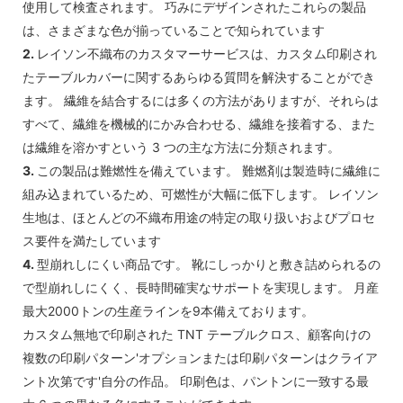
使用して検査されます。 巧みにデザインされたこれらの製品
は、さまざまな色が揃っていることで知られています
2.
レイソン不織布のカスタマーサービスは、カスタム印刷され
たテーブルカバーに関するあらゆる質問を解決することができ
ます。 繊維を結合するには多くの方法がありますが、それらは
すべて、繊維を機械的にかみ合わせる、繊維を接着する、また
は繊維を溶かすという 3 つの主な方法に分類されます。
3.
この製品は難燃性を備えています。 難燃剤は製造時に繊維に
組み込まれているため、可燃性が大幅に低下します。 レイソン
生地は、ほとんどの不織布用途の特定の取り扱いおよびプロセ
ス要件を満たしています
4.
型崩れしにくい商品です。 靴にしっかりと敷き詰められるの
で型崩れしにくく、長時間確実なサポートを実現します。 月産
最大2000トンの生産ラインを9本備えております。
カスタム無地で印刷された TNT テーブルクロス、顧客向けの
複数の印刷パターン'オプションまたは印刷パターンはクライア
ント次第です'自分の作品。 印刷色は、パントンに一致する最