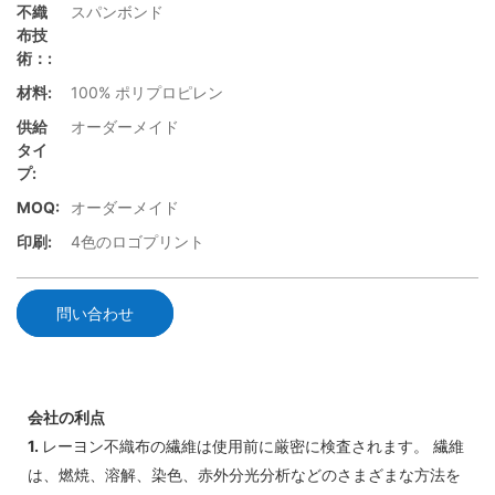
不織
スパンボンド
布技
術：:
材料:
100% ポリプロピレン
供給
オーダーメイド
タイ
プ:
MOQ:
オーダーメイド
印刷:
4色のロゴプリント
問い合わせ
会社の利点
1.
レーヨン不織布の繊維は使用前に厳密に検査されます。 繊維
は、燃焼、溶解、染色、赤外分光分析などのさまざまな方法を