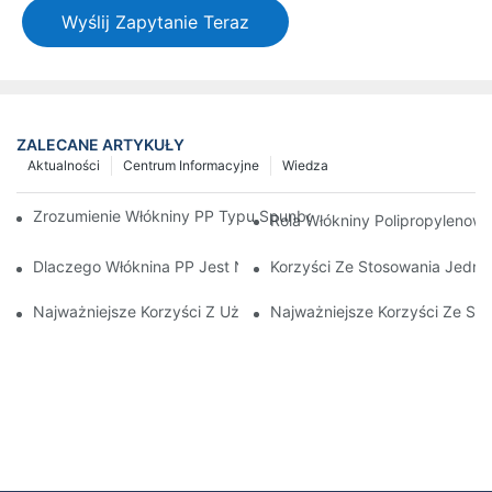
Wyślij Zapytanie Teraz
ZALECANE ARTYKUŁY
Aktualności
Centrum Informacyjne
Wiedza
Zrozumienie Włókniny PP Typu Spunbond I Jej Roli W Zrównowa
Rola Włókniny Polipropyleno
Dlaczego Włóknina PP Jest Niezbędna W Produktach Medyczny
Korzyści Ze Stosowania Jedn
Najważniejsze Korzyści Z Używania Wysokiej Jakości Przeście
Najważniejsze Korzyści Ze St