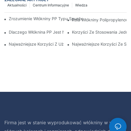
Aktualności
Centrum Informacyjne
Wiedza
Zrozumienie Włókniny PP Typu Spunbond I Jej Roli W Zrównowa
Rola Włókniny Polipropyleno
Dlaczego Włóknina PP Jest Niezbędna W Produktach Medyczny
Korzyści Ze Stosowania Jedn
Najważniejsze Korzyści Z Używania Wysokiej Jakości Przeście
Najważniejsze Korzyści Ze St
Firma jest w stanie wyprodukować włókniny w wielu