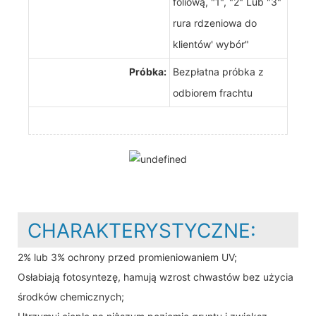
foliową, "1", "2" Lub "3"
rura rdzeniowa do
klientów' wybór"
Próbka:
Bezpłatna próbka z
odbiorem frachtu
CHARAKTERYSTYCZNE:
2% lub 3% ochrony przed promieniowaniem UV;
Osłabiają fotosyntezę, hamują wzrost chwastów bez użycia
środków chemicznych;