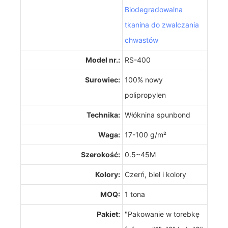
Biodegradowalna
tkanina do zwalczania
chwastów
Model nr.:
RS-400
Surowiec:
100% nowy
polipropylen
Technika:
Włóknina spunbond
Waga:
17-100 g/m²
Szerokość:
0.5~45M
Kolory:
Czerń, biel i kolory
MOQ:
1 tona
Pakiet:
"Pakowanie w torebkę