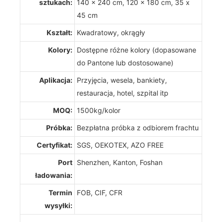
sztukach:
140 x 240 cm, 120 x 180 cm, 35 x
45 cm
Kształt:
Kwadratowy, okrągły
Kolory:
Dostępne różne kolory (dopasowane
do Pantone lub dostosowane)
Aplikacja:
Przyjęcia, wesela, bankiety,
restauracja, hotel, szpital itp
MOQ:
1500kg/kolor
Próbka:
Bezpłatna próbka z odbiorem frachtu
Certyfikat:
SGS, OEKOTEX, AZO FREE
Port
Shenzhen, Kanton, Foshan
ładowania:
Termin
FOB, CIF, CFR
wysyłki: