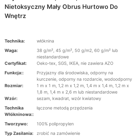
Nietoksyczny Mały Obrus Hurtowo Do
Wnętrz
Technika:
włóknina
Waga:
38 g/m², 45 g/m², 50 g/m2, 60 g/m² lub
niestandardowe
Certyfikat:
Oeko-tex, SGS, IKEA, nie zawiera AZO
Funkcja::
Przyjazny dla środowiska, odporny na
kurczenie, odporny na rozdarcie, wodoodporny
Rozmiar:
1 m x 1 m, 1,2 m x 1,2 m, 1,4 m x 1,4 m, 1,2 m x
1,8 m, 1,4 m x 2,6 m lub niestandardowe
Wzór:
sezam, kwadrat, wzór kwiatowy
Technika
łączone metodą przędzenia
Włókninowa::
Tworzywo:
100% polipropylen
Typ Zasilania:
zrobić na zamówienie