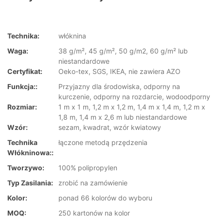
Technika:
włóknina
Waga:
38 g/m², 45 g/m², 50 g/m2, 60 g/m² lub
niestandardowe
Certyfikat:
Oeko-tex, SGS, IKEA, nie zawiera AZO
Funkcja::
Przyjazny dla środowiska, odporny na
kurczenie, odporny na rozdarcie, wodoodporny
Rozmiar:
1 m x 1 m, 1,2 m x 1,2 m, 1,4 m x 1,4 m, 1,2 m x
1,8 m, 1,4 m x 2,6 m lub niestandardowe
Wzór:
sezam, kwadrat, wzór kwiatowy
Technika
łączone metodą przędzenia
Włókninowa::
Tworzywo:
100% polipropylen
Typ Zasilania:
zrobić na zamówienie
Kolor:
ponad 66 kolorów do wyboru
MOQ:
250 kartonów na kolor