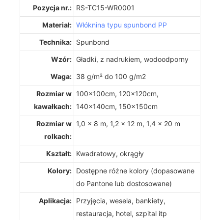
Pozycja nr.:
RS-TC15-WR0001
Materiał:
Włóknina typu spunbond PP
Technika:
Spunbond
Wzór:
Gładki, z nadrukiem, wodoodporny
Waga:
38 g/m² do 100 g/m2
Rozmiar w
100x100cm, 120x120cm,
kawałkach:
140x140cm, 150x150cm
Rozmiar w
1,0 x 8 m, 1,2 x 12 m, 1,4 x 20 m
rolkach:
Kształt:
Kwadratowy, okrągły
Kolory:
Dostępne różne kolory (dopasowane
do Pantone lub dostosowane)
Aplikacja:
Przyjęcia, wesela, bankiety,
restauracja, hotel, szpital itp