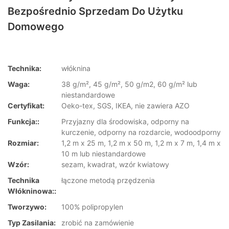
Bezpośrednio Sprzedam Do Użytku
Domowego
Technika:
włóknina
Waga:
38 g/m², 45 g/m², 50 g/m2, 60 g/m² lub
niestandardowe
Certyfikat:
Oeko-tex, SGS, IKEA, nie zawiera AZO
Funkcja::
Przyjazny dla środowiska, odporny na
kurczenie, odporny na rozdarcie, wodoodporny
Rozmiar:
1,2 m x 25 m, 1,2 m x 50 m, 1,2 m x 7 m, 1,4 m x
10 m lub niestandardowe
Wzór:
sezam, kwadrat, wzór kwiatowy
Technika
łączone metodą przędzenia
Włókninowa::
Tworzywo:
100% polipropylen
Typ Zasilania:
zrobić na zamówienie