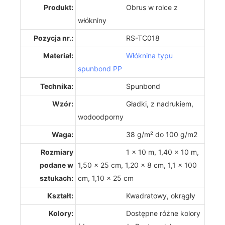
Produkt:
Obrus ​​w rolce z
włókniny
Pozycja nr.:
RS-TC018
Materiał:
Włóknina typu
spunbond PP
Technika:
Spunbond
Wzór:
Gładki, z nadrukiem,
wodoodporny
Waga:
38 g/m² do 100 g/m2
Rozmiary
1 x 10 m, 1,40 x 10 m,
podane w
1,50 x 25 cm, 1,20 x 8 cm, 1,1 x 100
sztukach:
cm, 1,10 x 25 cm
Kształt:
Kwadratowy, okrągły
Kolory:
Dostępne różne kolory