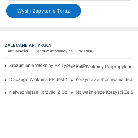
Wyślij Zapytanie Teraz
ZALECANE ARTYKUŁY
Aktualności
Centrum Informacyjne
Wiedza
Zrozumienie Włókniny PP Typu Spunbond I Jej Roli W Zrównowa
Rola Włókniny Polipropyleno
Dlaczego Włóknina PP Jest Niezbędna W Produktach Medyczny
Korzyści Ze Stosowania Jedn
Najważniejsze Korzyści Z Używania Wysokiej Jakości Przeście
Najważniejsze Korzyści Ze St