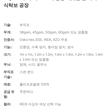
식탁보 공장
기술:
부직포
무게:
38gsm, 45gsm, 50gsm, 60gsm 또는 맞춤형
인증서:
Oeko-tex,SGS, IKEA, AZO 무료
기능::
친환경, 수축 방지, 찢어짐 방지, 방수
크기:
1m x 1m, 1.2m x 1.2m, 1.4m x 1.4m, 1.2m x 1.8m, 1.4m
x 2.6m 또는 맞춤형
무늬:
참깨, 사각, 꽃무늬
부직포
스펀 본드
기술::
재료:
폴리프로필렌 100%
공급 유
주문하다
형:
컬러:
66개 이상의 색상 선택 가능