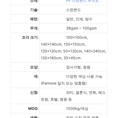
소재:
PP 스펀본드 부직포
기술:
스펀본드
패턴:
일반, 인쇄, 방수
무게:
38gsm ~ 100gsm
조각 크기:
100x100cm,
140x140cm, 150x150cm,
120x120cm, 50x120cm, 140x240cm,
120x180cm, 35x45cm
모양:
정사각형, 원형
색:
다양한 색상 사용 가능
(Pantone 일치 또는 맞춤형)
신청:
파티, 결혼식, 연회, 레스
토랑, 호텔, 병원 등
MOQ:
1500kg/색상
샘플:
운임 수집 무료 샘플