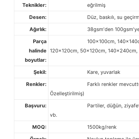
Teknikler:
eğrilmiş
Desen:
Düz, baskılı, su geçirm
Ağırlık:
38gsm'den 100gsm'y
Parça
100x100cm, 140x140cm, 
halinde
120x120cm, 50x120cm, 140x240cm,
boyutlar:
Şekil:
Kare, yuvarlak
Renkler:
Farklı renkler mevcuttur (P
Özelleştirilmiş)
Başvuru:
Partiler, düğün, ziyafetler, r
vb.
MOQ:
1500kg/renk
Örnek:
Navlun toplama ile ücrets