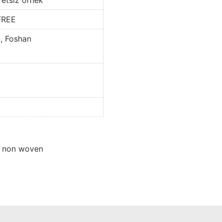
REE
oshan