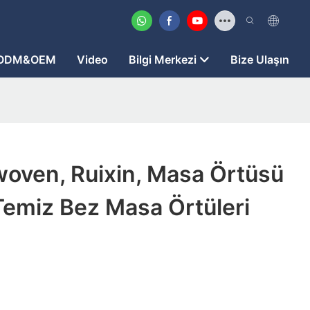
ODM&OEM
Video
Bilgi Merkezi
Bize Ulaşın
oven, Ruixin, Masa Örtüsü
 Temiz Bez Masa Örtüleri