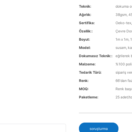
Teknik:
dokuma o
Ağırlık:
38gsm, 45
Sertifika:
Oeko-tex,
Özellik::
Çevre Dos
Boyut:
1m x 1m, 1
Model:
susam, ka
Dokumasız Teknik::
eğrilerek
Malzeme:
%100 poli
Tedarik Türü:
sipariş v
Renk:
66'dan fa
MOQ:
Renk başı
Paketleme:
25 adet/t
soruşturma