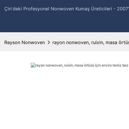
Çin'deki Profesyonel Nonwoven Kumaş Üreticileri - 200
Rayson Nonwoven
rayon nonwoven, ruixin, masa örtüs