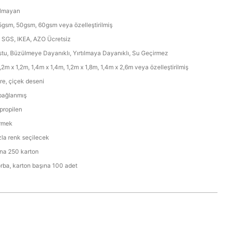
lmayan
gsm, 50gsm, 60gsm veya özelleştirilmiş
 SGS, IKEA, AZO Ücretsiz
tu, Büzülmeye Dayanıklı, Yırtılmaya Dayanıklı, Su Geçirmez
,2m x 1,2m, 1,4m x 1,4m, 1,2m x 1,8m, 1,4m x 2,6m veya özelleştirilmiş
re, çiçek deseni
 bağlanmış
propilen
ermek
zla renk seçilecek
na 250 karton
orba, karton başına 100 adet