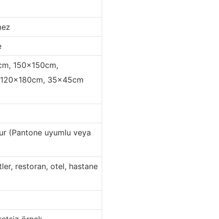
ez
e
150x150cm,
 120x180cm, 35x45cm
antone uyumlu veya
estoran, otel, hastane
iz örnek