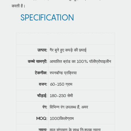
करती है।
SPECIFICATION
उत्पाद:
गैर बुने हुए कपड़े की छपाई
कच्चे सामग्री:
आयातित ब्रांड का 100% पॉलीप्रोपाइलीन
टेकनीक:
स्पनबॉन्ड प्रक्रिया
वजन:
60-150 ग्राम
चौड़ाई:
180-230 सेमी
रंग:
विभिन्न रंग उपलब्ध हैं; अमर
MOQ:
1000किलोग्राम
नमूना:
माल संग्रहण के साथ निःशुल्क नमूना