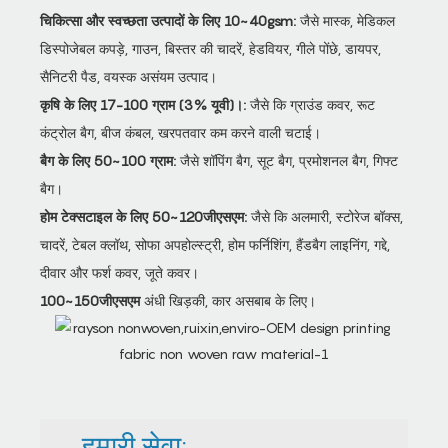
चिकित्सा और स्वच्छता उत्पादों के लिए 10~40gsm:
जैसे मास्क, मेडिकल
डिस्पोजेबल कपड़े, गाउन, बिस्तर की चादरें, हेडवियर, गीले पोंछे, डायपर,
सैनिटरी पैड, वयस्क असंयम उत्पाद।
कृषि के लिए 17-100 ग्राम (3% यूवी)।:
जैसे कि ग्राउंड कवर, रूट
कंट्रोल बैग, बीज कंबल, खरपतवार कम करने वाली चटाई।
बैग के लिए 50~100 ग्राम:
जैसे शॉपिंग बैग, सूट बैग, प्रमोशनल बैग, गिफ्ट
बैग।
होम टेक्सटाइल के लिए 50~120जीएसएम:
जैसे कि अलमारी, स्टोरेज बॉक्स,
चादरें, टेबल क्लॉथ, सोफा अपहोल्स्ट्री, होम फर्निशिंग, हैंडबैग लाइनिंग, गद्दे,
दीवार और फर्श कवर, जूते कवर।
100~150जीएसएम
अंधी खिड़की, कार असबाब के लिए।
हमारी सेवा: