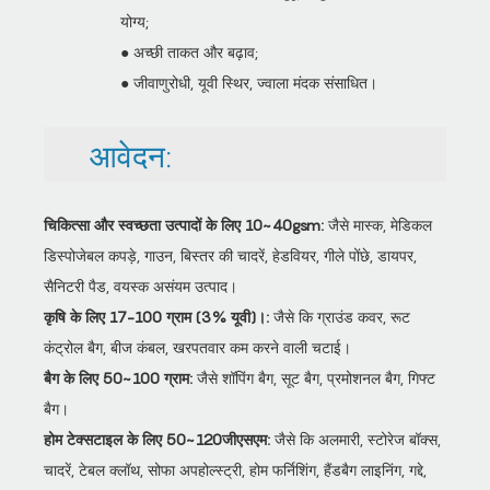
योग्य;
● अच्छी ताकत और बढ़ाव;
● जीवाणुरोधी, यूवी स्थिर, ज्वाला मंदक संसाधित।
आवेदन:
चिकित्सा और स्वच्छता उत्पादों के लिए 10~40gsm:
जैसे मास्क, मेडिकल
डिस्पोजेबल कपड़े, गाउन, बिस्तर की चादरें, हेडवियर, गीले पोंछे, डायपर,
सैनिटरी पैड, वयस्क असंयम उत्पाद।
कृषि के लिए 17-100 ग्राम (3% यूवी)।:
जैसे कि ग्राउंड कवर, रूट
कंट्रोल बैग, बीज कंबल, खरपतवार कम करने वाली चटाई।
बैग के लिए 50~100 ग्राम:
जैसे शॉपिंग बैग, सूट बैग, प्रमोशनल बैग, गिफ्ट
बैग।
होम टेक्सटाइल के लिए 50~120जीएसएम:
जैसे कि अलमारी, स्टोरेज बॉक्स,
चादरें, टेबल क्लॉथ, सोफा अपहोल्स्ट्री, होम फर्निशिंग, हैंडबैग लाइनिंग, गद्दे,