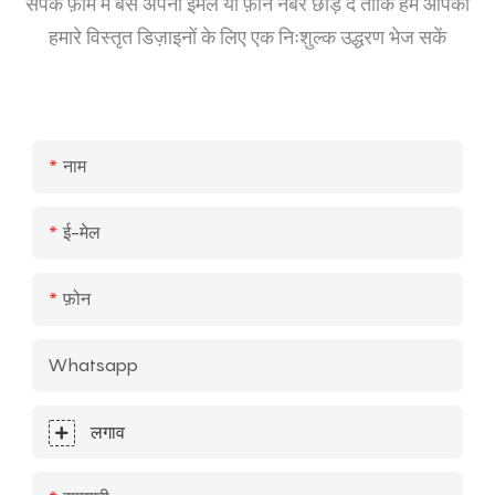
संपर्क फ़ॉर्म में बस अपना ईमेल या फ़ोन नंबर छोड़ दें ताकि हम आपको
हमारे विस्तृत डिज़ाइनों के लिए एक निःशुल्क उद्धरण भेज सकें
नाम
ई-मेल
फ़ोन
Whatsapp
लगाव