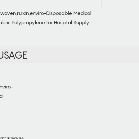
USAGE
ургические