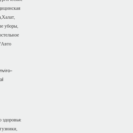
дицинская
,Халат,
е уборы,
остельное
о/Авто
 здоровья:
гузники,