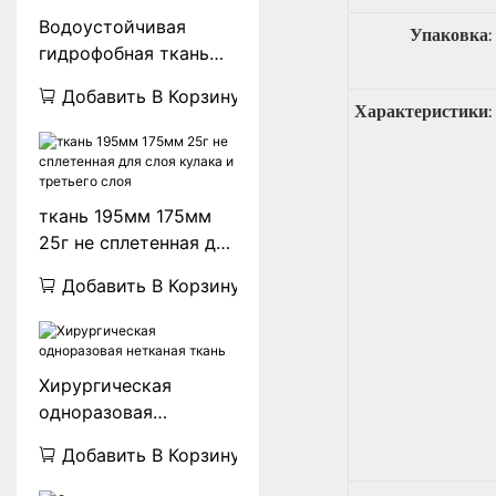
Водоустойчивая
Упаковка:
гидрофобная ткань
Нонвовен Пп и ткань
Добавить В Корзину
Нонвовен Спунбонд
Характеристики:
Пп 20гсм 25гсм
ткань 195мм 175мм
25г не сплетенная для
слоя кулака и
Добавить В Корзину
третьего слоя
Хирургическая
одноразовая
нетканая ткань
Добавить В Корзину