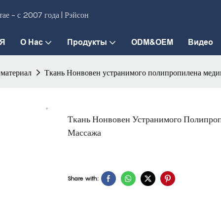
ае - с 2007 года | Рэйсон
Я
О Нас
Продукты
ODM&OEM
Видео
материал
Ткань Нонвовен устранимого полипропилена медиц
Ткань Нонвовен Устранимого Полипро
Массажа
Share with: