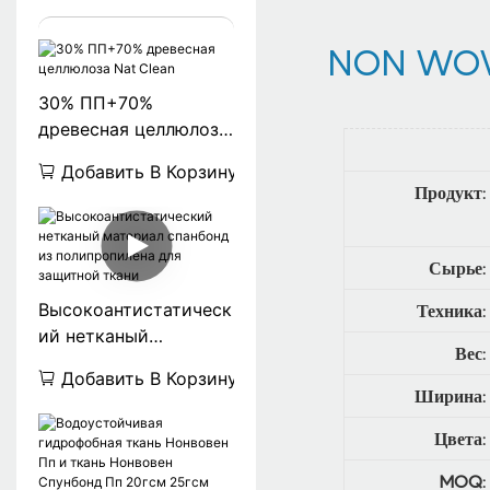
NON WOV
30% ПП+70%
древесная целлюлоза
Nat Clean
Добавить В Корзину
Продукт:
Сырье:
Высокоантистатическ
Техника:
ий нетканый
Вес:
материал спанбонд из
Добавить В Корзину
полипропилена для
Ширина:
защитной ткани
Цвета:
MOQ: