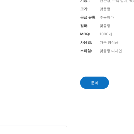
기능::
친환경, 수축 방지, 
크기:
맞춤형
공급 유형:
주문하다
컬러:
맞춤형
MOQ:
1000개
사용법:
가구 장식품
스타일:
맞춤형 디자인
문의