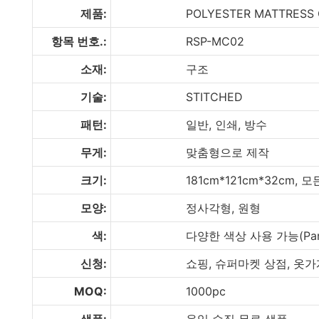
제품:
POLYESTER MATTRESS C
항목 번호.:
RSP-MC02
소재:
구조
기술:
STITCHED
패턴:
일반, 인쇄, 방수
무게:
맞춤형으로 제작
크기:
181cm*121cm*32cm, 모
모양:
정사각형, 원형
색:
다양한 색상 사용 가능(Panton
신청:
쇼핑, 슈퍼마켓 상점, 옷가
MOQ:
1000pc
샘플:
운임 수집 무료 샘플