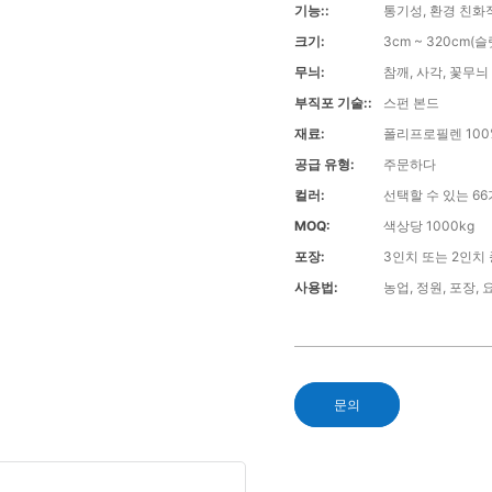
기능::
통기성, 환경 친화적
크기:
3cm ~ 320cm(
무늬:
참깨, 사각, 꽃무늬
부직포 기술::
스펀 본드
재료:
폴리프로필렌 100
공급 유형:
주문하다
컬러:
선택할 수 있는 6
MOQ:
색상당 1000kg
포장:
3인치 또는 2인치
사용법:
농업, 정원, 포장, 요
문의