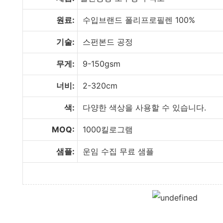
원료:
수입브랜드 폴리프로필렌 100%
기술:
스펀본드 공정
무게:
9-150gsm
너비:
2-320cm
색:
다양한 색상을 사용할 수 있습니다.
MOQ:
1000킬로그램
샘플:
운임 수집 무료 샘플