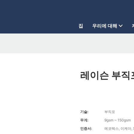
집
우리에 대해
레이슨 부직
기술:
부직포
무게:
9gsm ~ 150gsm
인증서:
에코텍스, 이케아, 