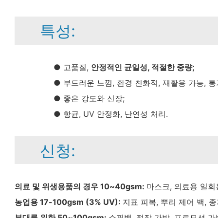
특성:
● 고품질,
안정적인 균일성, 적절한 중량;
● 부드러운 느낌, 환경 친화적, 재활용 가능, 통
● 좋은 강도와 ​​신장;
● 항균, UV 안정화, 난연성 처리.
신청:
의료 및 위생용품의 경우 10~40gsm:
마스크, 의료용 일회용
농업용 17-100gsm (3% UV):
지표 피복, 뿌리 제어 백, 종
부대를 위한 50~100gsm:
쇼핑백, 정장 가방, 프로모션 가방