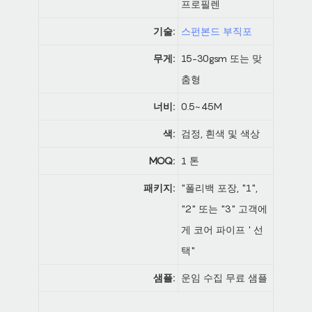
프로필렌
기술:
스펀본드 부직포
무게:
15-30gsm 또는 맞
춤형
너비:
0.5~45M
색:
검정, 흰색 및 색상
MOQ:
1 톤
패키지:
"폴리백 포장, "1",
"2" 또는 "3" 고객에
게 코어 파이프 ' 선
택"
샘플:
운임 수집 무료 샘플