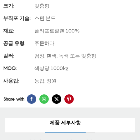
크기:
맞춤형
부직포 기술::
스펀 본드
재료:
폴리프로필렌 100%
공급 유형:
주문하다
컬러:
검정, 흰색, 녹색 또는 맞춤형
MOQ:
색상당 1000kg
사용법:
농업, 정원
Share with:
제품 세부사항