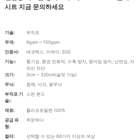
시트 지금 문의하세요
기술:
부직포
무게:
9gsm ~ 150gsm
인증서:
에코텍스, 이케아, SGS
기능::
통기성, 환경 친화적, 수축 방지, 찢어짐 방지, 난연성, 자
외선 차단
크기:
3cm ~ 320cm(슬릿 가능)
무늬:
참깨, 사각, 꽃무늬
부직포 기
스펀 본드
술::
재료:
폴리프로필렌 100%
공급 유
주문하다
형:
컬러:
선택할 수 있는 66가지 이상의 색상