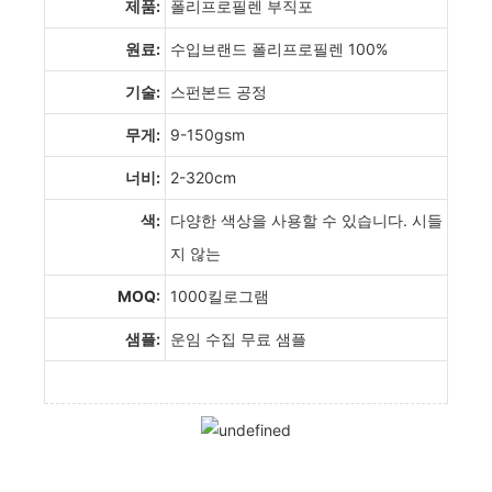
제품:
폴리프로필렌 부직포
원료:
수입브랜드 폴리프로필렌 100%
기술:
스펀본드 공정
무게:
9-150gsm
너비:
2-320cm
색:
다양한 색상을 사용할 수 있습니다. 시들
지 않는
MOQ:
1000킬로그램
샘플:
운임 수집 무료 샘플