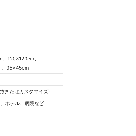
cm、120×120cm、
m、35×45cm
に一致またはカスタマイズ)
ン、ホテル、病院など