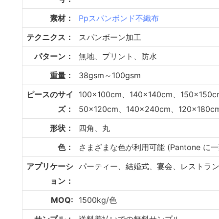
素材：
Ppスパンボンド不織布
テクニクス：
スパンボーン加工
パターン：
無地、プリント、防水
重量：
38gsm～100gsm
ピースのサイ
100×100cm、140×140cm、150×150
ズ：
50×120cm、140×240cm、120×180c
形状：
四角、丸
色：
さまざまな色が利用可能 (Pantone 
アプリケーシ
パーティー、結婚式、宴会、レストラ
ョン：
MOQ:
1500kg/色
サンプル：
送料着払いでの無料サンプル