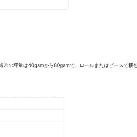
通常の坪量は40gsmから80gsmで、ロールまたはピースで梱