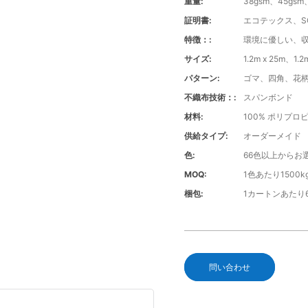
重量:
38gsm、45g
証明書:
エコテックス、SG
特徴：:
環境に優しい、
サイズ:
1.2m x 25m、1
パターン:
ゴマ、四角、花
不織布技術：:
スパンボンド
材料:
100% ポリプロ
供給タイプ:
オーダーメイド
色:
66色以上からお
MOQ:
1色あたり1500k
梱包:
1カートンあたり
問い合わせ