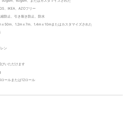
sm、50gsm、60gsm、またはカスタマイズされた
S、IKEA、AZOフリー
収縮防止、引き裂き防止、防水
.2m x 50m、1.2m x 7m、1.4m x 10mまたはカスタマイズされた
柄
ピレン
選びいただけます
g
6ロールまたは12ロール