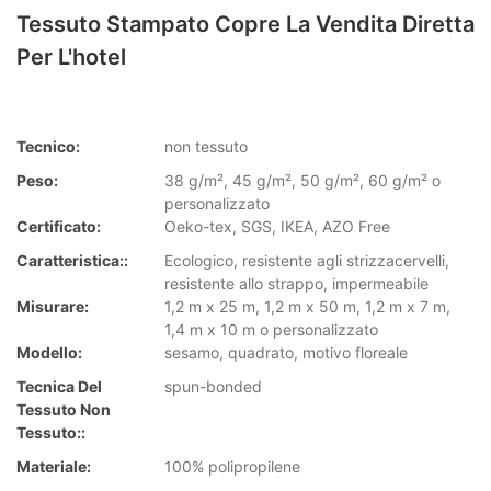
Tessuto Stampato Copre La Vendita Diretta
Per L'hotel
Tecnico:
non tessuto
Peso:
38 g/m², 45 g/m², 50 g/m², 60 g/m² o
personalizzato
Certificato:
Oeko-tex, SGS, IKEA, AZO Free
Caratteristica::
Ecologico, resistente agli strizzacervelli,
resistente allo strappo, impermeabile
Misurare:
1,2 m x 25 m, 1,2 m x 50 m, 1,2 m x 7 m,
1,4 m x 10 m o personalizzato
Modello:
sesamo, quadrato, motivo floreale
Tecnica Del
spun-bonded
Tessuto Non
Tessuto::
Materiale:
100% polipropilene