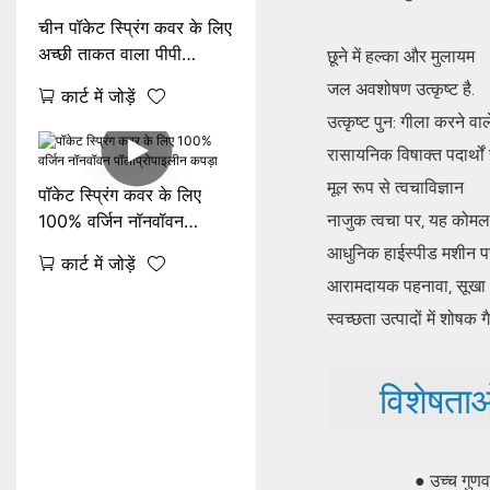
चीन पॉकेट स्प्रिंग कवर के लिए
अच्छी ताकत वाला पीपी
छूने में हल्का और मुलायम
स्पनबॉन्ड गैर-बुना कपड़ा थोक-
जल अवशोषण उत्कृष्ट है.
कार्ट में जोड़ें
रेज़न नॉनवॉवन
उत्कृष्ट पुन: गीला करने वा
रासायनिक विषाक्त पदार्थों 
मूल रूप से त्वचाविज्ञान
पॉकेट स्प्रिंग कवर के लिए
नाजुक त्वचा पर, यह कोमल 
100% वर्जिन नॉनवॉवन
पॉलीप्रोपाइलीन कपड़ा
आधुनिक हाईस्पीड मशीन पर 
कार्ट में जोड़ें
आरामदायक पहनावा, सूखा और
स्वच्छता उत्पादों में शोषक गै
विशेषताओ
● उच्च गुणवत