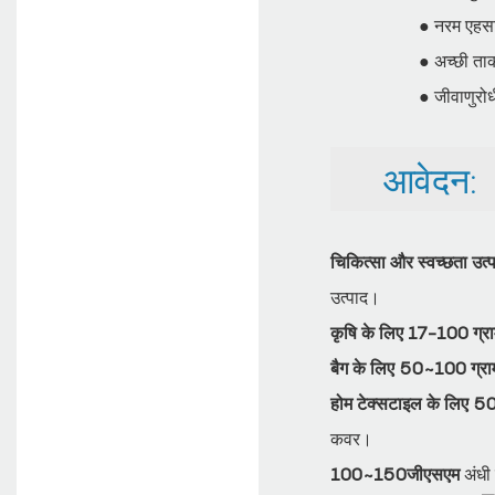
● नरम एहसास,
● अच्छी ता
● जीवाणुरोध
आवेदन:
चिकित्सा और स्वच्छता उ
उत्पाद।
कृषि के लिए 17-100 ग्र
बैग के लिए 50~100 ग्रा
होम टेक्सटाइल के लिए
कवर।
100~150जीएसएम
अंधी