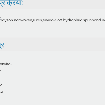
रक्रिया:
र: