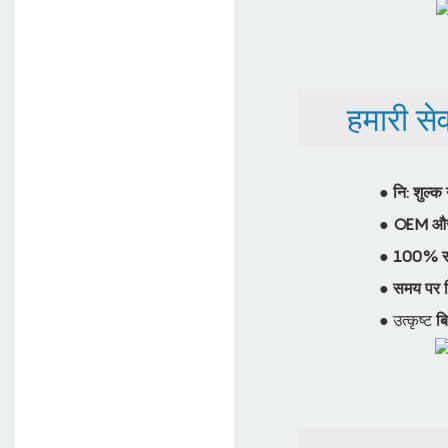
हमारी सेव
●
नि: शुल्क
●
OEM औ
●
100% सख्
●
समय पर 
● उत्कृष्ट
बि