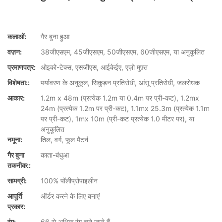
कलाओं:
गैर बुना हुआ
वज़न:
38जीएसएम, 45जीएसएम, 50जीएसएम, 60जीएसएम, या अनुकूलित
प्रमाणपत्र:
ओइको-टेक्स, एसजीएस, आईकेईए, एज़ो मुफ़्त
विशेषता::
पर्यावरण के अनुकूल, सिकुड़न प्रतिरोधी, आंसू प्रतिरोधी, जलरोधक
आकार:
1.2m x 48m (प्रत्येक 1.2m या 0.4m पर प्री-कट), 1.2mx
24m (प्रत्येक 1.2m पर प्री-कट), 1.1mx 25.3m (प्रत्येक 1.1m
पर प्री-कट), 1mx 10m (प्री-कट प्रत्येक 1.0 मीटर पर), या
अनुकूलित
नमूना:
तिल, वर्ग, फूल पैटर्न
गैर बुना
काता-बंधुआ
तकनीक::
सामग्री:
100% पॉलीप्रोपाइलीन
आपूर्ति
ऑर्डर करने के लिए बनाएं
प्रकार:
रंग:
66 से अधिक रंग चुने जाने हैं