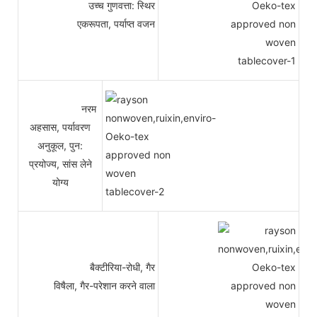
उच्च गुणवत्ता: स्थिर
एकरूपता, पर्याप्त वजन
नरम
अहसास, पर्यावरण
अनुकूल, पुन:
प्रयोज्य, सांस लेने
योग्य
बैक्टीरिया-रोधी, गैर
विषैला, गैर-परेशान करने वाला