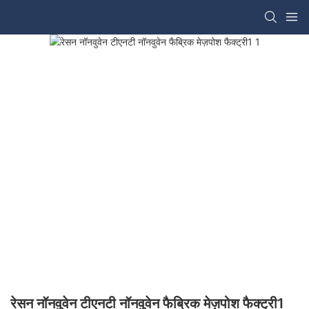
रेसन नॉनवुवेन टीएनटी नॉनवुवेन फैब्रिक मेज़पोश फैक्ट्री1