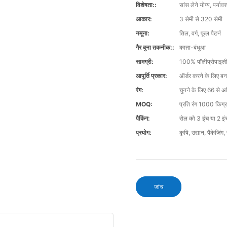
विशेषता::
सांस लेने योग्य, पर्या
आकार:
3 सेमी से 320 सेमी
नमूना:
तिल, वर्ग, फूल पैटर्न
गैर बुना तकनीक::
काता-बंधुआ
सामग्री:
100% पॉलीप्रोपाइल
आपूर्ति प्रकार:
ऑर्डर करने के लिए बना
रंग:
चुनने के लिए 66 से अ
MOQ:
प्रति रंग 1000 किग्र
पैकिंग:
रोल को 3 इंच या 2 इं
प्रयोग:
कृषि, उद्यान, पैकेजिं
जांच