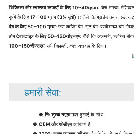
चिकित्सा और स्वच्छता उत्पादों के लिए 10~40gsm:
जैसे मास्क, मेडिकल
कृषि के लिए 17-100 ग्राम (3% यूवी)।:
जैसे कि ग्राउंड कवर, रूट क
बैग के लिए 50~100 ग्राम:
जैसे शॉपिंग बैग, सूट बैग, प्रमोशनल बैग, गिफ्
होम टेक्सटाइल के लिए 50~120जीएसएम:
जैसे कि अलमारी, स्टोरेज बॉक्स
100~150जीएसएम
अंधी खिड़की, कार असबाब के लिए।
हमारी सेवा:
●
नि: शुल्क नमूना
माल ढुलाई के साथ
●
OEM और ओडीएम
स्वीकार्य हैं
●
100% सख्त गुणवत्ता परीक्षण
और शिपिंग से पहले नियंत्