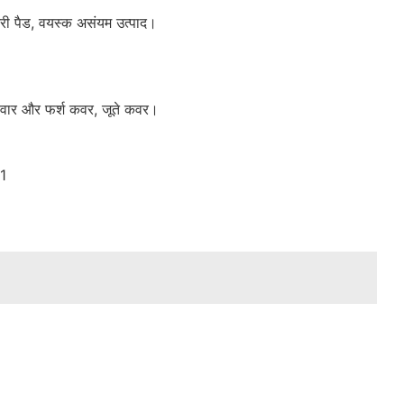
िटरी पैड, वयस्क असंयम उत्पाद।
े, दीवार और फर्श कवर, जूते कवर।