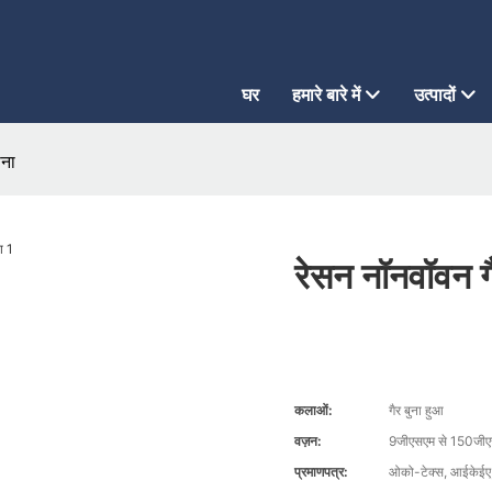
घर
हमारे बारे में
उत्पादों
ाना
रेसन नॉनवॉवन ग
कलाओं:
गैर बुना हुआ
वज़न:
9जीएसएम से 150जी
प्रमाणपत्र:
ओको-टेक्स, आईकेईए