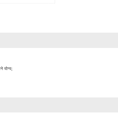
े योग्य;