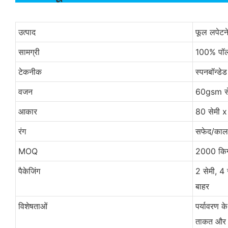
उत्पाद
फूल लपेटन
सामग्री
100% पॉली
टेकनीक
स्पनबॉन्डेड
वजन
60gsm से
आकार
80 सेमी x
रंग
सफेद/काला
MOQ
2000 किग्
पैकेजिंग
2 सेमी, 4 
बाहर
विशेषताओं
पर्यावरण के
ताकत और 