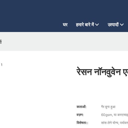
घर
हमारे बारे में
उत्पादों
ता
रेसन नॉनवुवेन ए
कलाओं:
गैर बुना हुआ
वज़न:
60gsm, या कस्टमाइज
विशेषता::
सांस लेने योग्य, पर्या