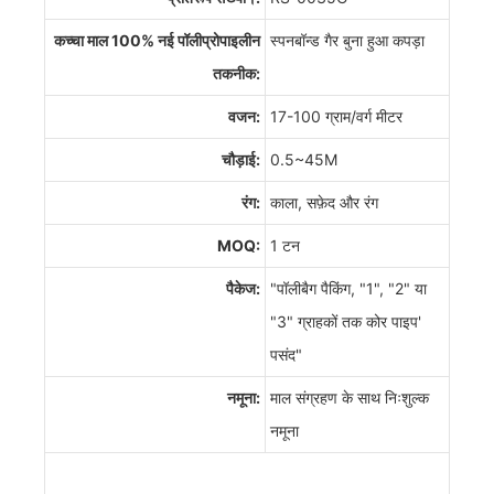
कच्चा माल 100% नई पॉलीप्रोपाइलीन
स्पनबॉन्ड गैर बुना हुआ कपड़ा
तकनीक:
वजन:
17-100 ग्राम/वर्ग मीटर
चौड़ाई:
0.5~45M
रंग:
काला, सफ़ेद और रंग
MOQ:
1 टन
पैकेज:
"पॉलीबैग पैकिंग, "1", "2" या
"3" ग्राहकों तक कोर पाइप'
पसंद"
नमूना:
माल संग्रहण के साथ निःशुल्क
नमूना