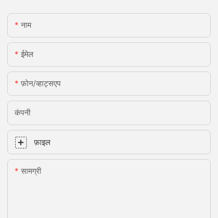
नाम
ईमेल
फ़ोन/व्हाट्सएप
कंपनी
फ़ाइल
सामग्री