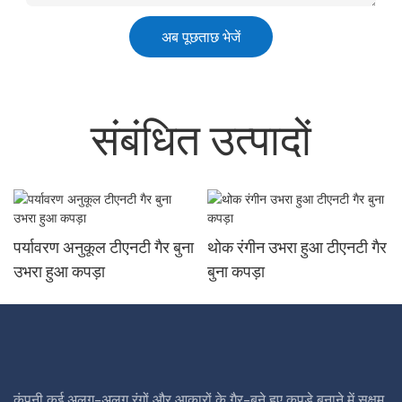
अब पूछताछ भेजें
संबंधित उत्पादों
पर्यावरण अनुकूल टीएनटी गैर बुना
थोक रंगीन उभरा हुआ टीएनटी गैर
उभरा हुआ कपड़ा
बुना कपड़ा
कंपनी कई अलग-अलग रंगों और आकारों के गैर-बुने हुए कपड़े बनाने में सक्षम