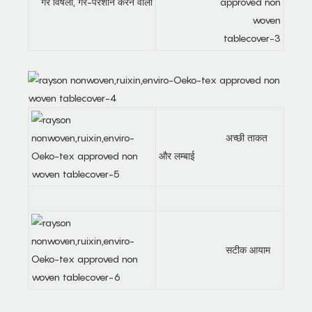
गैर विषैला, गैर-परेशान करने वाला
अच्छी ताकत
और लम्बाई
सटीक आयाम