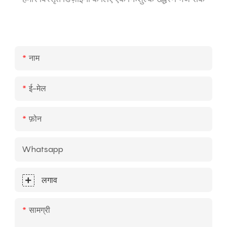
नाम
ई-मेल
फ़ोन
Whatsapp
लगाव
सामग्री