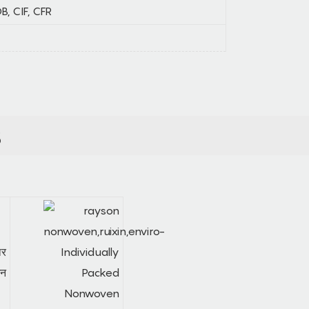
B, CIF, CFR
S
िर
जन