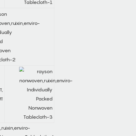
ा,
ला