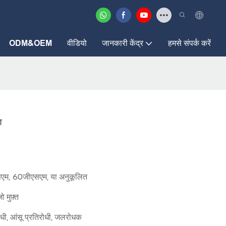
ODM&OEM
वीडियो
जानकारी केंद्र
हमसे संपर्क करें
श
म, 60जीएसएम, या अनुकूलित
मुफ़्त
ोधी, आंसू प्रतिरोधी, जलरोधक