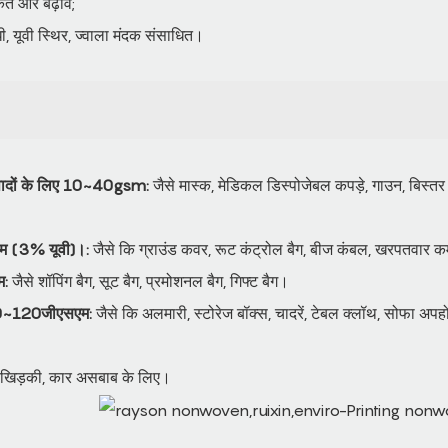
कत और बढ़ाव;
ी, यूवी स्थिर, ज्वाला मंदक संसाधित।
त्पादों के लिए 10~40gsm:
जैसे मास्क, मेडिकल डिस्पोजेबल कपड़े, गाउन, बिस्तर 
ाम (3% यूवी)।:
जैसे कि ग्राउंड कवर, रूट कंट्रोल बैग, बीज कंबल, खरपतवार 
म:
जैसे शॉपिंग बैग, सूट बैग, प्रमोशनल बैग, गिफ्ट बैग।
 50~120जीएसएम:
जैसे कि अलमारी, स्टोरेज बॉक्स, चादरें, टेबल क्लॉथ, सोफा अपहोल्स्
 खिड़की, कार असबाब के लिए।