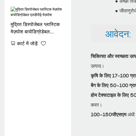
● अच्छी ता
● जीवाणुरोध
मुद्रित डिस्पोजेबल प्लास्टिक
आवेदन:
मेज़पोश बायोडिग्रेडेबल
एलडीपीई मेज़पोश
कार्ट में जोड़ें
चिकित्सा और स्वच्छता उ
उत्पाद।
कृषि के लिए 17-100 ग्र
बैग के लिए 50~100 ग्रा
होम टेक्सटाइल के लिए
कवर।
100~150जीएसएम
अंधी