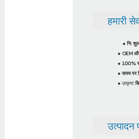
हमारी सेव
●
नि: शु
●
OEM औ
●
100% सख्
●
समय पर 
● उत्कृष्ट
बि
उत्पादन प्