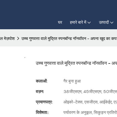
घर
हमारे बारे में
उत्पादों
बल मेज़पोश
उच्च गुणवत्ता वाले मुद्रित स्पनबॉन्ड नॉनवॉवन - अपना खुद का कपड
उच्च गुणवत्ता वाले मुद्रित स्पनबॉन्ड नॉनवॉवन - अ
कलाओं:
गैर बुना हुआ
वज़न:
38जीएसएम, 45जीएसएम, 50जीएसए
प्रमाणपत्र:
ओइको-टेक्स, एसजीएस, आईकेईए, एज़ो 
विशेषता::
पर्यावरण के अनुकूल, सिकुड़न प्रतिर