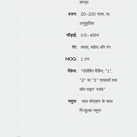
कपड़ा
वजन:
20-100 ग्राम, या
अनुकूलित
चौड़ाई:
0.5~45M
रंग:
काला, सफ़ेद और रंग
MOQ:
1 टन
पैकेज:
"पॉलीबैग पैकिंग, "1",
"2" या "3" ग्राहकों तक
कोर पाइप' पसंद"
नमूना:
माल संग्रहण के साथ
निःशुल्क नमूना