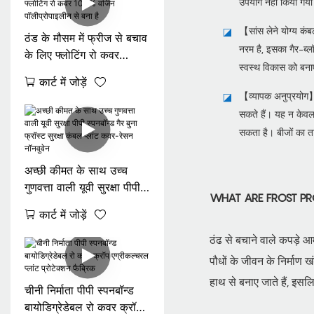
उपयोग नहीं किया गया 
【सांस लेने योग्य कंब
◪
ठंड के मौसम में फ्रीज से बचाव
नरम है, इसका गैर-ब्ल
के लिए फ्लोटिंग रो कवर
स्वस्थ विकास को बना
100% वर्जिन पॉलीप्रोपाइलीन
कार्ट में जोड़ें
से बना है
【व्यापक अनुप्रयोग】स
◪
सकते हैं। यह न केवल 
सकता है। बीजों का त
अच्छी कीमत के साथ उच्च
गुणवत्ता वाली यूवी सुरक्षा पीपी
WHAT ARE FROST PR
स्पनबॉन्ड गैर बुना फ्रॉस्ट
कार्ट में जोड़ें
सुरक्षा कंबल प्लांट कवर-रेसन
नॉनवुवेन
ठंढ से बचाने वाले कपड़े आ
पौधों के जीवन के निर्माण 
हाथ से बनाए जाते हैं, इसलि
चीनी निर्माता पीपी स्पनबॉन्ड
बायोडिग्रेडेबल रो कवर क्रॉप