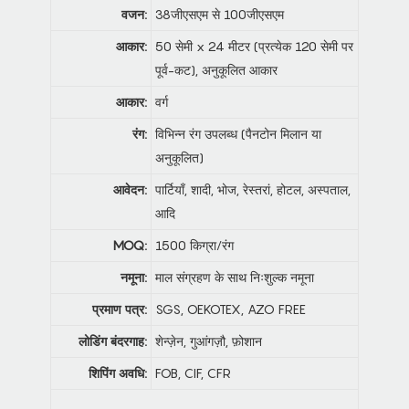
वजन:
38जीएसएम से 100जीएसएम
आकार:
50 सेमी x 24 मीटर (प्रत्येक 120 सेमी पर
पूर्व-कट), अनुकूलित आकार
आकार:
वर्ग
रंग:
विभिन्न रंग उपलब्ध (पैनटोन मिलान या
अनुकूलित)
आवेदन:
पार्टियाँ, शादी, भोज, रेस्तरां, होटल, अस्पताल,
आदि
MOQ:
1500 किग्रा/रंग
नमूना:
माल संग्रहण के साथ निःशुल्क नमूना
प्रमाण पत्र:
SGS, OEKOTEX, AZO FREE
लोडिंग बंदरगाह:
शेन्ज़ेन, गुआंगज़ौ, फ़ोशान
शिपिंग अवधि:
FOB, CIF, CFR