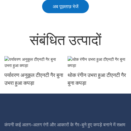
अब पूछताछ भेजें
संबंधित उत्पादों
पर्यावरण अनुकूल टीएनटी गैर बुना
थोक रंगीन उभरा हुआ टीएनटी गैर
उभरा हुआ कपड़ा
बुना कपड़ा
कंपनी कई अलग-अलग रंगों और आकारों के गैर-बुने हुए कपड़े बनाने में सक्षम