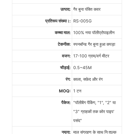
उत्पाद:
गैर बुना पंक्ति कवर
प्रतिरूप संख्या।:
RS-005G
कच्चा माल:
100% नया पॉलीप्रोपाइलीन
टेकनीक:
स्पनबॉन्ड गैर बुना हुआ कपड़ा
वजन:
17-100 ग्राम/वर्ग मीटर
चौड़ाई:
0.5~45M
रंग:
काला, सफ़ेद और रंग
MOQ:
1 टन
पैकेज:
"पॉलीबैग पैकिंग, "1", "2" या
"3" ग्राहकों तक कोर पाइप'
पसंद"
नमूना:
माल संग्रहण के साथ निःशुल्क