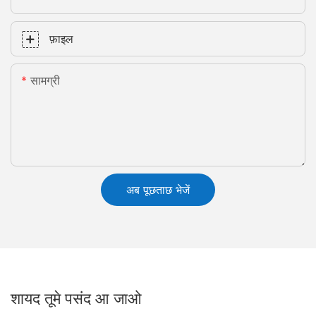
फ़ाइल
सामग्री
अब पूछताछ भेजें
शायद तूमे पसंद आ जाओ