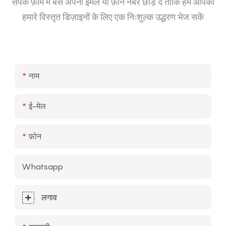
संपर्क फ़ॉर्म में बस अपना ईमेल या फ़ोन नंबर छोड़ दें ताकि हम आपको
हमारे विस्तृत डिज़ाइनों के लिए एक निःशुल्क उद्धरण भेज सकें
नाम
ई-मेल
फ़ोन
Whatsapp
लगाव