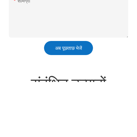
सामग्री
अब पूछताछ भेजें
संबंधित उत्पादों
फर्नीचर के लिए चीन फैक्टरी
स्पनबॉन्ड गैर बुना निकला हुआ
प्रतिस्पर्धी मूल्य के साथ पॉकेट
किनारा