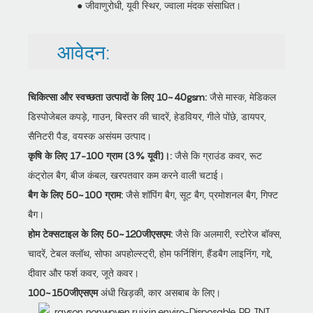
● जीवाणुरोधी, यूवी स्थिर, ज्वाला मंदक संसाधित।
आवेदन:
चिकित्सा और स्वच्छता उत्पादों के लिए 10~40gsm:
जैसे मास्क, मेडिकल
डिस्पोजेबल कपड़े, गाउन, बिस्तर की चादरें, हेडवियर, गीले पोंछे, डायपर,
सैनिटरी पैड, वयस्क असंयम उत्पाद।
कृषि के लिए 17-100 ग्राम (3% यूवी)।:
जैसे कि ग्राउंड कवर, रूट
कंट्रोल बैग, बीज कंबल, खरपतवार कम करने वाली चटाई।
बैग के लिए 50~100 ग्राम:
जैसे शॉपिंग बैग, सूट बैग, प्रमोशनल बैग, गिफ्ट
बैग।
होम टेक्सटाइल के लिए 50~120जीएसएम:
जैसे कि अलमारी, स्टोरेज बॉक्स,
चादरें, टेबल क्लॉथ, सोफा अपहोल्स्ट्री, होम फर्निशिंग, हैंडबैग लाइनिंग, गद्दे,
दीवार और फर्श कवर, जूते कवर।
100~150जीएसएम
अंधी खिड़की, कार असबाब के लिए।