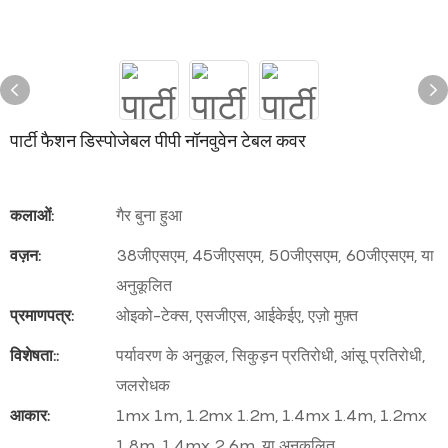
पार्टी फैशन डिस्पोजेबल पीपी नॉनवुवेन टेबल कवर
कलाओं:
गैर बुना हुआ
वज़न:
38जीएसएम, 45जीएसएम, 50जीएसएम, 60जीएसएम, या
अनुकूलित
प्रमाणपत्र:
ओइको-टेक्स, एसजीएस, आईकेईए, एज़ो मुफ़्त
विशेषता::
पर्यावरण के अनुकूल, सिकुड़न प्रतिरोधी, आंसू प्रतिरोधी,
जलरोधक
आकार:
1mx 1m, 1.2mx 1.2m, 1.4mx 1.4m, 1.2mx
1.8m, 1.4mx 2.6m, या अनुकूलित