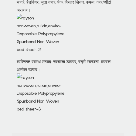
चादरें, हेडवियर, जूता कवर, पैक, बिस्तर लिनन, कफन, कार/ऑटो
असबाब।
व्यक्तिगत स्वस्थ उत्पाद: स्वच्छता डायपर, स्त्री स्वच्छता, वयस्क
असंयम उत्पाद।