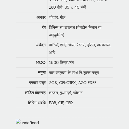
180 सेमी, 35 x 45 सेमी
आकार:
चौकोर, गोल
रंग:
विभिन्न रंग उपलब्ध (पैनटोन मिलान या
अनुकूलित)
आवेदन:
पार्टियाँ, शादी, भोज, रेस्तरां, होटल, अस्पताल,
आदि
MOQ:
1500 किग्रा/रंग
नमूना:
माल संग्रहण के साथ निःशुल्क नमूना
प्रमाण पत्र:
SGS, OEKOTEX, AZO FREE
लोडिंग बंदरगाह:
शेन्ज़ेन, गुआंगज़ौ, फ़ोशान
शिपिंग अवधि:
FOB, CIF, CFR