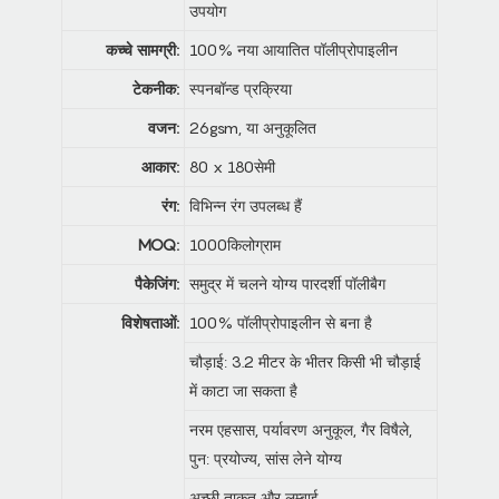
उपयोग
कच्चे सामग्री:
100% नया आयातित पॉलीप्रोपाइलीन
टेकनीक:
स्पनबॉन्ड प्रक्रिया
वजन:
26gsm, या अनुकूलित
आकार:
80 x 180सेमी
रंग:
विभिन्न रंग उपलब्ध हैं
MOQ:
1000किलोग्राम
पैकेजिंग:
समुद्र में चलने योग्य पारदर्शी पॉलीबैग
विशेषताओं:
100% पॉलीप्रोपाइलीन से बना है
चौड़ाई: 3.2 मीटर के भीतर किसी भी चौड़ाई
में काटा जा सकता है
नरम एहसास, पर्यावरण अनुकूल, गैर विषैले,
पुन: प्रयोज्य, सांस लेने योग्य
अच्छी ताकत और लम्बाई