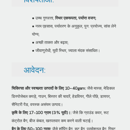
● उच्च गुणवत्ता,
स्थिर एकरूपता, पर्याप्त वजन;
● नरम एहसास, पर्यावरण के अनुकूल, पुन: प्रयोज्य, सांस लेने
योग्य;
● अच्छी ताकत और बढ़ाव;
● जीवाणुरोधी, यूवी स्थिर, ज्वाला मंदक संसाधित।
आवेदन:
चिकित्सा और स्वच्छता उत्पादों के लिए 10~40gsm:
जैसे मास्क, मेडिकल
डिस्पोजेबल कपड़े, गाउन, बिस्तर की चादरें, हेडवियर, गीले पोंछे, डायपर,
सैनिटरी पैड, वयस्क असंयम उत्पाद।
कृषि के लिए 17-100 ग्राम (3% यूवी)।:
जैसे कि ग्राउंड कवर, रूट
कंट्रोल बैग, बीज कंबल, खरपतवार कम करने वाली चटाई।
बैग के लिए 50~100 ग्राम:
जैसे शॉपिंग बैग, सूट बैग, प्रमोशनल बैग, गिफ्ट