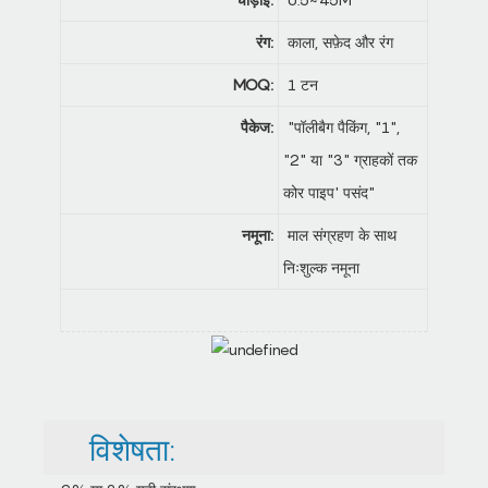
रंग:
काला, सफ़ेद और रंग
MOQ:
1 टन
पैकेज:
"पॉलीबैग पैकिंग, "1",
"2" या "3" ग्राहकों तक
कोर पाइप' पसंद"
नमूना:
माल संग्रहण के साथ
निःशुल्क नमूना
विशेषता: