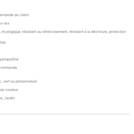
mande du client
o-tex
, écologique, résistant au rétrécissement, résistant à la déchirure, protection
lisé
ypropylène
r commande
nc, vert ou personnalisé
par couleur
re, Jardin