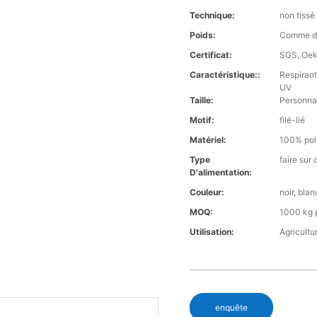
Technique:
non tissé
Poids:
Comme de
Certificat:
SGS, Oek
Caractéristique::
Respirant
UV
Taille:
Personna
Motif:
filé-lié
Matériel:
100% pol
Type
faire su
D'alimentation:
Couleur:
noir, bla
MOQ:
1000 kg 
Utilisation:
Agricultu
enquête