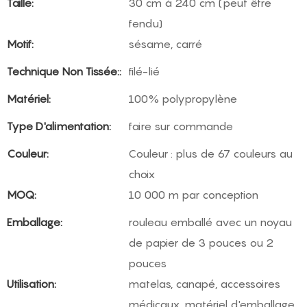
Taille:
30 cm à 240 cm (peut être
fendu)
Motif:
sésame, carré
Technique Non Tissée::
filé-lié
Matériel:
100% polypropylène
Type D'alimentation:
faire sur commande
Couleur:
Couleur : plus de 67 couleurs au
choix
MOQ:
10 000 m par conception
Emballage:
rouleau emballé avec un noyau
de papier de 3 pouces ou 2
pouces
Utilisation:
matelas, canapé, accessoires
médicaux, matériel d'emballage