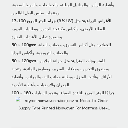
وأغطية الرأس، والمناديل المبللة، والحفاضات، والفوط الصحية،
ومنتجات سلس البول للبالغين.
17-100 جرام للمتر المربع (3% UV) للأغراض الزراعية:
مثل
الغطاء الأرضي، وأكياس مكافحة الجذور، وبطانيات البذور،
وحصيرة تقليل الأعشاب الضارة.
50 ~ 100gsm للحقائب:
مثل أكياس التسوق، وحقائب البدلة،
والحقائب الترويجية، وأكياس الهدايا.
50 ~ 120gsm للمنسوجات المنزلية:
مثل خزانة الملابس،
وصندوق التخزين، وملاءات السرير، ومفارش المائدة، وتنجيد
الأرائك، وتأثيث المنزل، وبطانة حقائب اليد، والمراتب، وأغطية
الجدران والأرضيات، وأغطية الأحذية.
للنافذة العمياء، وتنجيد السيارات.
100 ~ 150 جرامًا للمتر المربع