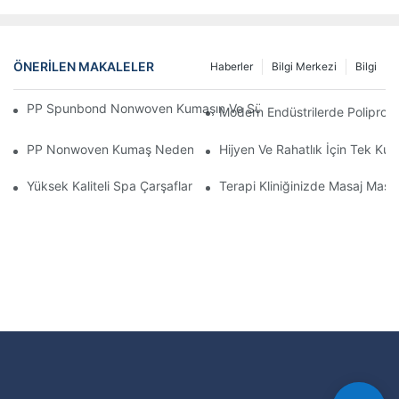
ÖNERILEN MAKALELER
Haberler
Bilgi Merkezi
Bilgi
PP Spunbond Nonwoven Kumaşın Ve Sürdürülebilir Üretimdeki R
Modern Endüstrilerde Polipro
PP Nonwoven Kumaş Neden Tıbbi Ve Hijyen Ürünlerinde Önemli
Hijyen Ve Rahatlık İçin Tek Kul
Yüksek Kaliteli Spa Çarşaflarını Kullanmanın Başlıca Faydaları
Terapi Kliniğinizde Masaj Masas